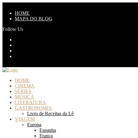
HOME
MAPA DO BLOG
Follow Us
HOME
CINEMA
SÉRIES
MÚSICA
LITERATURA
GASTRONOMIA
Livro de Receitas da Lê
VIAGEM
Europa
Espanha
França