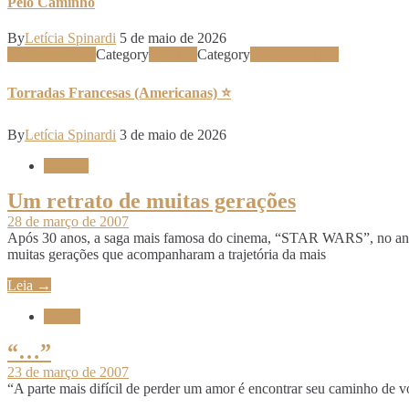
Pelo Caminho
By
Letícia Spinardi
5 de maio de 2026
Café da Manhã
Category
Lanches
Category
Pães e Lanches
Torradas Francesas (Americanas) ⭐
By
Letícia Spinardi
3 de maio de 2026
Cinema
Um retrato de muitas gerações
28 de março de 2007
Após 30 anos, a saga mais famosa do cinema, “STAR WARS”, no ano 
muitas gerações que acompanharam a trajetória da mais
Leia →
Frases
“…”
23 de março de 2007
“A parte mais difícil de perder um amor é encontrar seu caminho d