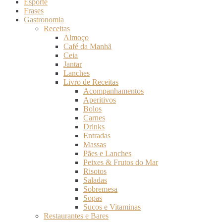
Esporte
Frases
Gastronomia
Receitas
Almoço
Café da Manhã
Ceia
Jantar
Lanches
Livro de Receitas
Acompanhamentos
Aperitivos
Bolos
Carnes
Drinks
Entradas
Massas
Pães e Lanches
Peixes & Frutos do Mar
Risotos
Saladas
Sobremesa
Sopas
Sucos e Vitaminas
Restaurantes e Bares