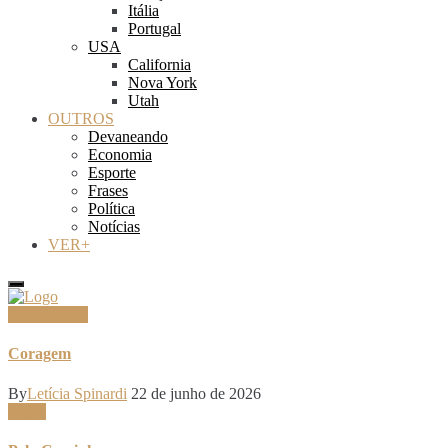
Itália
Portugal
USA
California
Nova York
Utah
OUTROS
Devaneando
Economia
Esporte
Frases
Política
Notícias
VER+
Devaneando
Coragem
By
Letícia Spinardi
22 de junho de 2026
Séries