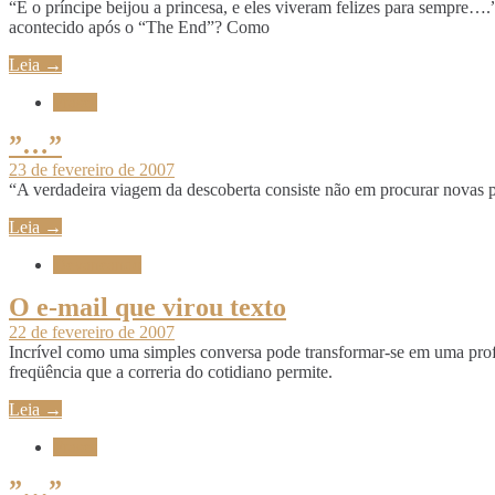
“E o príncipe beijou a princesa, e eles viveram felizes para sempre…
acontecido após o “The End”? Como
Leia →
Frases
”…”
23 de fevereiro de 2007
“A verdadeira viagem da descoberta consiste não em procurar novas p
Leia →
Devaneando
O e-mail que virou texto
22 de fevereiro de 2007
Incrível como uma simples conversa pode transformar-se em uma prof
freqüência que a correria do cotidiano permite.
Leia →
Frases
”…”