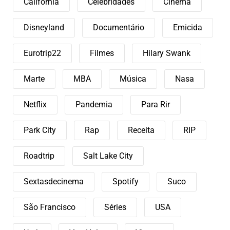
California
Celebridades
Cinema
Disneyland
Documentário
Emicida
Eurotrip22
Filmes
Hilary Swank
Marte
MBA
Música
Nasa
Netflix
Pandemia
Para Rir
Park City
Rap
Receita
RIP
Roadtrip
Salt Lake City
Sextasdecinema
Spotify
Suco
São Francisco
Séries
USA