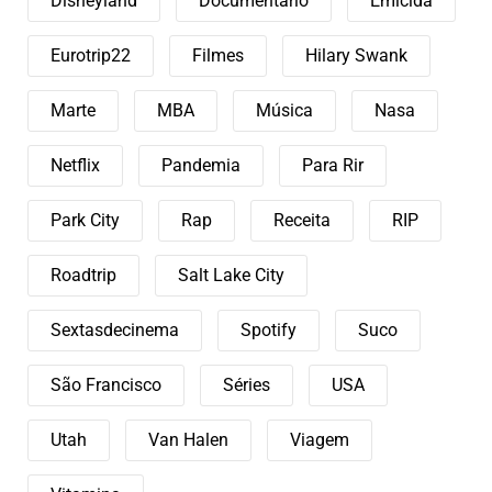
Disneyland
Documentário
Emicida
Eurotrip22
Filmes
Hilary Swank
Marte
MBA
Música
Nasa
Netflix
Pandemia
Para Rir
Park City
Rap
Receita
RIP
Roadtrip
Salt Lake City
Sextasdecinema
Spotify
Suco
São Francisco
Séries
USA
Utah
Van Halen
Viagem