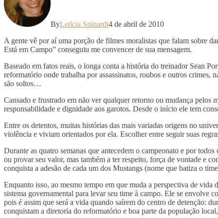
By
Letícia Spinardi
4 de abril de 2010
A gente vê por aí uma porção de filmes moralistas que falam sobre 
Está em Campo” conseguiu me convencer de sua mensagem.
Baseado em fatos reais, o longa conta a história do treinador Sean Po
reformatório onde trabalha por assassinatos, roubos e outros crimes, 
são soltos…
Cansado e frustrado em não ver qualquer retorno ou mudança pelos meio
responsabilidade e dignidade aos garotos. Desde o início ele tem cons
Entre os detentos, muitas histórias das mais variadas origens no uni
violência e viviam orientados por ela. Escolher entre seguir suas reg
Durante as quatro semanas que antecedem o campeonato e por todos o
ou provar seu valor, mas também a ter respeito, força de vontade e 
conquista a adesão de cada um dos Mustangs (nome que batiza o time),
Enquanto isso, ao mesmo tempo em que muda a perspectiva de vida dos
sistema governamental para levar seu time à campo. Ele se envolve co
pois é assim que será a vida quando saírem do centro de detenção: du
conquistam a diretoria do reformatório e boa parte da população local