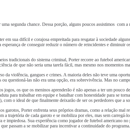
dar uma segunda chance. Dessa porção, alguns poucos assistimos com a
rter em sua difícil e corajosa empreitada para resgatar à sociedade algu
na esperança de conseguir reduzir o número de reincidentes e diminuir o
s tradicionais do sistema criminal, Porter recorre ao futebol american
ciência de que não seria uma tarefa fácil, mas mesmo nos momentos mais
verso da violência, gangues e crimes. A maioria deles não teve uma opo
ras ou questioná-las não era uma opção, era sobrevivência. Mas no campo
s jogos, os que os meninos aprenderão é não apenas a ter um pouco de
conduta para trabalhar em equipe e batalhar com honestidade para se t
 com o ideal de que finalmente deixarão de ser os perdedores que a so
 garotos, Porter enfrenta seus próprios dramas, como a relação mal re
m a trajetória de cada garoto e se mobiliza por eles, mas sem carregá-
ra e impiedosa. Sua experiência como jogador de futebol americano no p
, que passam a se mobilizar para incentivar a continuidade do programa