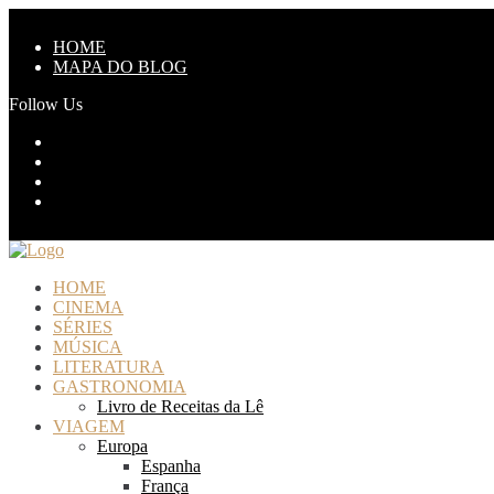
HOME
MAPA DO BLOG
Follow Us
HOME
CINEMA
SÉRIES
MÚSICA
LITERATURA
GASTRONOMIA
Livro de Receitas da Lê
VIAGEM
Europa
Espanha
França