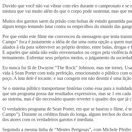
Duvido que você não vai vibrar com eles durante o campeonato e se e
mistura que vai muito além do que o corpo pode sustentar, mas que 
Muitos dos garotos saem da prisão com bolsas de estudo garantida para
algum tempo tentando lutar contra os empecilhos do mundo das gang
Por que então este filme me convenceu da mensagem que tenta transmi
Campo” foca é justamente a idéia de dar uma outra opção a quem nunca 
aliados à ela para sobreviver ao próprio destino, entre balas, drogas
E aqueles que ainda não estão envenenados ou cegos pela violência d
treinamento. Enfrentar seus próprios medos, o julgamento da socieda
Eu nunca fui fã de Dwayne “The Rock” Johnson, mas me tornei. Usan
vida à Sean Porter com toda perfeição, emocionando o público com os
poço. A luta dele é tocante, e sua coragem em não desistir é uma liç
Se o sistema público transportasse histórias como essa para a realid
que um programa possa dar resultados expressivos, mas se 1 em cada
ao sistema, mas é tão necessário quanto reverter o quadro dos que já
O verdadeiro programa de Sean Porter, em que se baseou o filme, 
Campo”). Durante os créditos finais do longa, alguns trechos do docu
dos atores com os verdadeiros garotos é imediata.
Seguindo a mesma linha de “Mentes Perigosas”, com Michele Pfeifer 