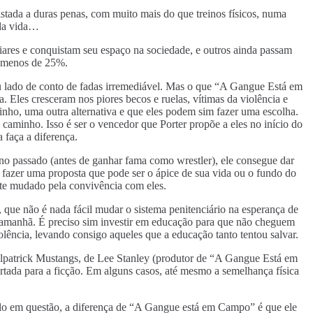
stada a duras penas, com muito mais do que treinos físicos, numa
 da vida…
liares e conquistam seu espaço na sociedade, e outros ainda passam
a menos de 25%.
eu lado de conto de fadas irremediável. Mas o que “A Gangue Está em
 Eles cresceram nos piores becos e ruelas, vítimas da violência e
minho, uma outra alternativa e que eles podem sim fazer uma escolha.
aminho. Isso é ser o vencedor que Porter propõe a eles no início do
 faça a diferença.
 passado (antes de ganhar fama como wrestler), ele consegue dar
fazer uma proposta que pode ser o ápice de sua vida ou o fundo do
nte mudado pela convivência com eles.
 que não é nada fácil mudar o sistema penitenciário na esperança de
 amanhã. É preciso sim investir em educação para que não cheguem
lência, levando consigo aqueles que a educação tanto tentou salvar.
patrick Mustangs, de Lee Stanley (produtor de “A Gangue Está em
rtada para a ficção. Em alguns casos, até mesmo a semelhança física
ulo em questão, a diferença de “A Gangue está em Campo” é que ele