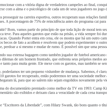
mocionar com a vitória digna de verdadeiros campeões ao final, conqui
mexe com a alma e o psicológico de cada um de seus jogadores no jogo
 prosseguir na carreira esportiva, outros recuperam suas relações fami
ues. A porcentagem de 75% de reincidência antes do programa cai par
tir? Bom, vamos partir do princípio de que toda lição de moral tem s
teve. Para aqueles garotos que estão na prisão, a vida sempre foi dura.
 e facas. Quando Porter entra em cena, ele os mostra que há um outro ca
os becos de fato a acolhem e resolvem que podem experimenter o outro c
de, perdoar a si mesmo e mudar de rumo. É possível sim que uma pessoa
do sua extensa bagagem como também jogador de futebol americano no
 dilemas de um homem frustrado, que enfrenta seus próprios medos ao 
ão e tanto para muita gente. Ele mexe com os garotos, mas também se se
ade, poderíamos ter um pequeno vislumbre de mudança. Sabemos, é claro,
 10 garotos for recuperado, então poderemos ter uma sociedade melhor
 chegaram lá, para que ao saírem não sejam engolidos novamente pela vio
é tema do documentário premiado como melhor da TV em 1993: Camp Kil
mentário são exibidos e deixam clara a veracidade de cada cena transpo
e “Escritores da Liberdade”, com Hilary Swank, tão bons quanto o tít