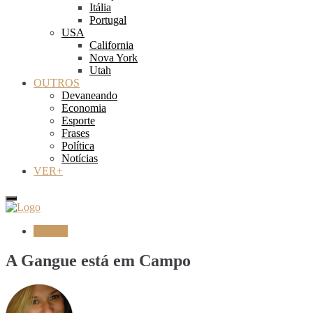
Itália
Portugal
USA
California
Nova York
Utah
OUTROS
Devaneando
Economia
Esporte
Frases
Política
Notícias
VER+
Cinema
A Gangue está em Campo