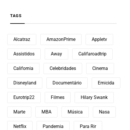
TAGS
Alcatraz
AmazonPrime
Appletv
Assistidos
Away
Califaroadtrip
California
Celebridades
Cinema
Disneyland
Documentário
Emicida
Eurotrip22
Filmes
Hilary Swank
Marte
MBA
Música
Nasa
Netflix
Pandemia
Para Rir