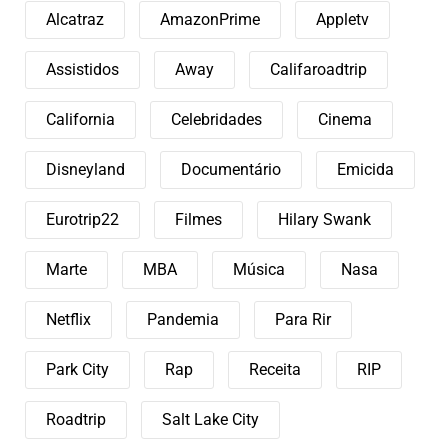
Alcatraz
AmazonPrime
Appletv
Assistidos
Away
Califaroadtrip
California
Celebridades
Cinema
Disneyland
Documentário
Emicida
Eurotrip22
Filmes
Hilary Swank
Marte
MBA
Música
Nasa
Netflix
Pandemia
Para Rir
Park City
Rap
Receita
RIP
Roadtrip
Salt Lake City