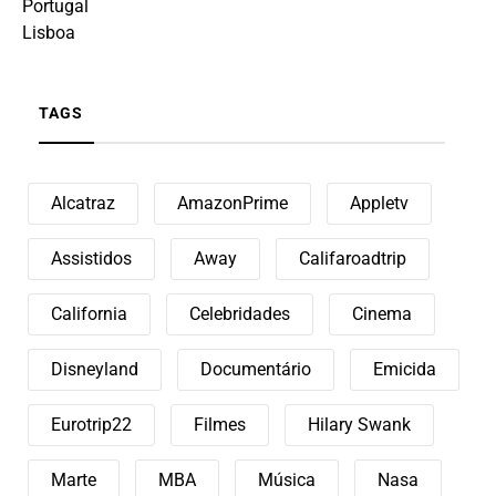
Portugal
Lisboa
TAGS
Alcatraz
AmazonPrime
Appletv
Assistidos
Away
Califaroadtrip
California
Celebridades
Cinema
Disneyland
Documentário
Emicida
Eurotrip22
Filmes
Hilary Swank
Marte
MBA
Música
Nasa