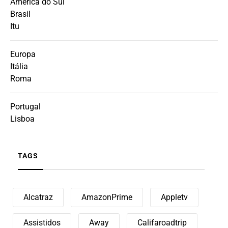
América do Sul
Brasil
Itu
Europa
Itália
Roma
Portugal
Lisboa
TAGS
Alcatraz
AmazonPrime
Appletv
Assistidos
Away
Califaroadtrip