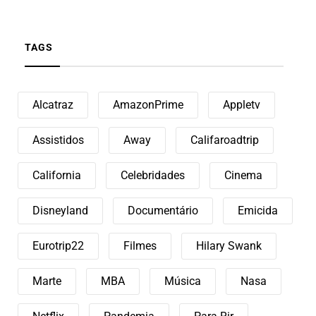
TAGS
Alcatraz
AmazonPrime
Appletv
Assistidos
Away
Califaroadtrip
California
Celebridades
Cinema
Disneyland
Documentário
Emicida
Eurotrip22
Filmes
Hilary Swank
Marte
MBA
Música
Nasa