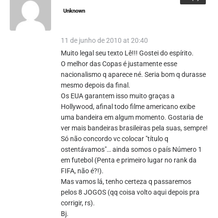
Unknown
11 de junho de 2010 at 20:40
Muito legal seu texto Lê!!! Gostei do espírito.
O melhor das Copas é justamente esse
nacionalismo q aparece né. Seria bom q durasse
mesmo depois da final.
Os EUA garantem isso muito graças a
Hollywood, afinal todo filme americano exibe
uma bandeira em algum momento. Gostaria de
ver mais bandeiras brasileiras pela suas, sempre!
Só não concordo vc colocar "título q
ostentávamos"… ainda somos o país Número 1
em futebol (Penta e primeiro lugar no rank da
FIFA, não é?!).
Mas vamos lá, tenho certeza q passaremos
pelos 8 JOGOS (qq coisa volto aqui depois pra
corrigir, rs).
Bj.