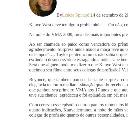
By
Letícia Spinardi
14 de setembro de 2
Kanye West deve ter algum probleminha… Ou não, c
Na noite do VMA 2009, uma das mais importantes premia
Ao ser chamada ao palco como vencedora do prêmio
agradecimento. Surpresa ainda maior a moça teve ao ou
os tempos”…. Taylor perdeu o rumo, não sabia o que f
escândalo desnecessário e estragando a noite, sabe be
Será que alguém pode me dizer o que Kanye West tem d
queimou seu filme entre seus colegas de profissão? Va
Beyoncé, que também pareceu bastante surpresa com 
elegância tentou remediar a situação quando recebeu, 
que ganhou seu primeiro VMA aos 17 anos e que aque
teve sua chance, agradeceu e foi aplaudida em pé, mas 
Com certeza esse episódio entrou para os momentos h
quatro indicações, Kanye terminou a noite de mãos 
colegas de profissão quanto de outras personalidades,
.