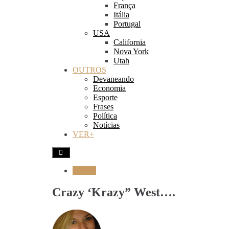
França
Itália
Portugal
USA
California
Nova York
Utah
OUTROS
Devaneando
Economia
Esporte
Frases
Política
Notícias
VER+
Música
Crazy ‘Krazy” West….