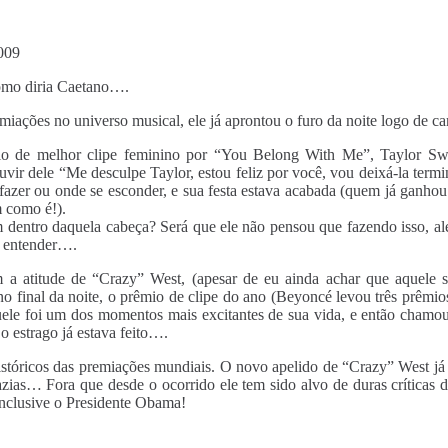
009
omo diria Caetano….
ções no universo musical, ele já aprontou o furo da noite logo de ca
 de melhor clipe feminino por “You Belong With Me”, Taylor Swi
vir dele “Me desculpe Taylor, estou feliz por você, vou deixá-la ter
azer ou onde se esconder, e sua festa estava acabada (quem já ganho
m como é!).
entro daquela cabeça? Será que ele não pensou que fazendo isso, além 
i entender….
a atitude de “Crazy” West, (apesar de eu ainda achar que aquele so
no final da noite, o prêmio de clipe do ano (Beyoncé levou três prêm
le foi um dos momentos mais excitantes de sua vida
, e então chamou
o estrago já estava feito….
istóricos das premiações mundiais. O novo apelido de “Crazy” West já
vazias…
Fora que desde o ocorrido ele tem sido alvo de duras críticas d
 inclusive o Presidente Obama!