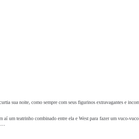
urtia sua noite, como sempre com seus figurinos extravagantes e inco
em aí um teatrinho combinado entre ela e West para fazer um vuco-vuc
al…