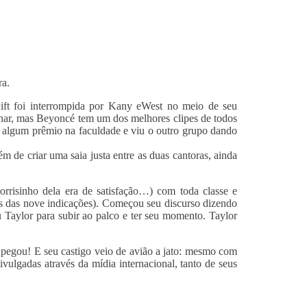
ra.
ft foi interrompida por Kany eWest no meio de seu
minar, mas Beyoncé tem um dos melhores clipes de todos
u algum prêmio na faculdade e viu o outro grupo dando
de criar uma saia justa entre as duas cantoras, ainda
rrisinho dela era de satisfação…) com toda classe e
ios das nove indicações). Começou seu discurso dizendo
 Taylor para subir ao palco e ter seu momento. Taylor
 pegou!
E seu castigo veio de avião a jato: mesmo com
ivulgadas através da mídia internacional, tanto de seus