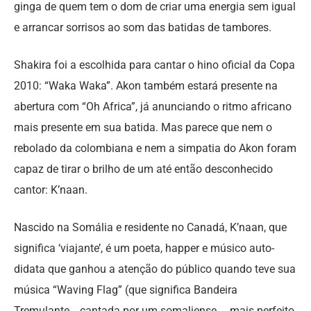
ginga de quem tem o dom de criar uma energia sem igual
e arrancar sorrisos ao som das batidas de tambores.
Shakira foi a escolhida para cantar o hino oficial da Copa
2010: “Waka Waka”. Akon também estará presente na
abertura com “Oh Africa”, já anunciando o ritmo africano
mais presente em sua batida. Mas parece que nem o
rebolado da colombiana e nem a simpatia do Akon foram
capaz de tirar o brilho de um até então desconhecido
cantor: K’naan.
Nascido na Somália e residente no Canadá, K’naan, que
significa ‘viajante’, é um poeta, happer e músico auto-
didata que ganhou a atenção do público quando teve sua
música “Waving Flag” (que significa Bandeira
Tremulante… cantada por um somaliense…. mais perfeito,