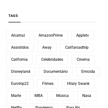
TAGS
Alcatraz
AmazonPrime
Appletv
Assistidos
Away
Califaroadtrip
California
Celebridades
Cinema
Disneyland
Documentário
Emicida
Eurotrip22
Filmes
Hilary Swank
Marte
MBA
Música
Nasa
Netflix
Pandemia
Para Rir