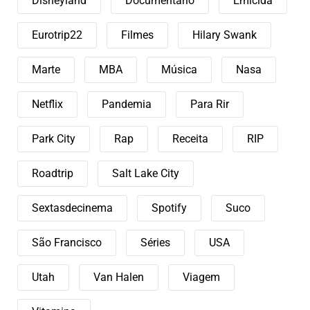
Disneyland
Documentário
Emicida
Eurotrip22
Filmes
Hilary Swank
Marte
MBA
Música
Nasa
Netflix
Pandemia
Para Rir
Park City
Rap
Receita
RIP
Roadtrip
Salt Lake City
Sextasdecinema
Spotify
Suco
São Francisco
Séries
USA
Utah
Van Halen
Viagem