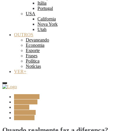
Itália
Portugal
USA
California
Nova York
Utah
OUTROS
Devaneando
Economia
Esporte
Frases
Política
Notícias
VER+
Comunicação
Devaneando
Notícias
Publicidade
Tecnologia
Quando realmente faz a diferença?…