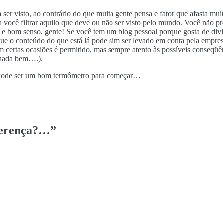
 ser visto, ao contrário do que muita gente pensa e fator que afasta mu
 você filtrar aquilo que deve ou não ser visto pelo mundo. Você não pr
 e bom senso, gente! Se você tem um blog pessoal porque gosta de divid
e o conteúdo do que está lá pode sim ser levado em conta pela empresa q
m certas ocasiões é permitido, mas sempre atento às possíveis conseqü
u nada bem….).
. Pode ser um bom termômetro para começar…
ferença?…
”