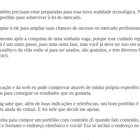
mbém precisam estar preparadas para essa nova realidade tecnológica. 
erdido para sobreviver à lei do mercado.
ptar à ele para ampliar suas chances de sucesso no mercado profissiona
e mesmo após a conquista de uma sonhada vaga, porque esse cuidado rep
á é um outro passo, para uma outra fase, mas você já deve ter isso em 
alitycs da vida estão aí para ser usados, são gratuitos, e tem diverso
on!).
icação e da web eu pude comprovar através de minha própria experiênci
as para conseguir os resultados que eu gostaria.
abe que, além de boas indicações e referências, um bom portfólio é fu
u ainda do virtual. E foi nele que decidi me apoiar.
 tinha para compor um portfólio com conteúdo (E quando falo conteúdo,
e formatei o endereço eletrônico e voi-lá! Era só incluir o endereço no 