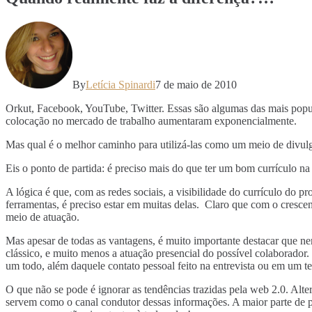
By
Letícia Spinardi
7 de maio de 2010
Orkut, Facebook, YouTube, Twitter. Essas são algumas das mais popu
colocação no mercado de trabalho aumentaram exponencialmente.
Mas qual é o melhor caminho para utilizá-las como um meio de divulga
Eis o ponto de partida: é preciso mais do que ter um bom currículo n
A lógica é que, com as redes sociais, a visibilidade do currículo do pr
ferramentas, é preciso estar em muitas delas. Claro que com o crescent
meio de atuação.
Mas apesar de todas as vantagens, é muito importante destacar que ne
clássico, e muito menos a atuação presencial do possível colaborado
um todo, além daquele contato pessoal feito na entrevista ou em um tes
O que não se pode é ignorar as tendências trazidas pela web 2.0. Alter
servem como o canal condutor dessas informações. A maior parte de pr