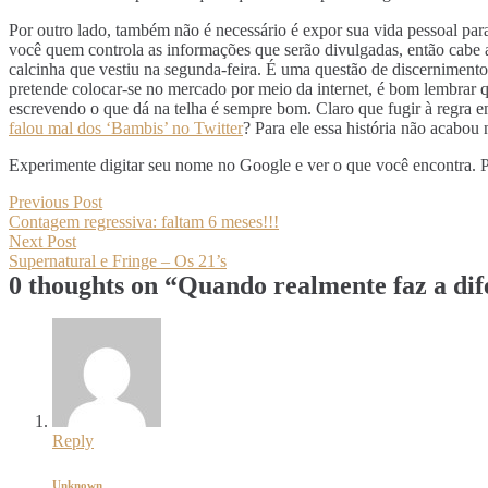
Por outro lado, também não é necessário é expor sua vida pessoal para
você quem controla as informações que serão divulgadas, então cabe a
calcinha que vestiu na segunda-feira. É uma questão de discernimento
pretende colocar-se no mercado por meio da internet, é bom lembrar qu
escrevendo o que dá na telha é sempre bom. Claro que fugir à regra e
falou mal dos ‘Bambis’ no Twitter
? Para ele essa história não acabo
Experimente digitar seu nome no Google e ver o que você encontra
Navegação
Previous
Previous Post
post:
Contagem regressiva: faltam 6 meses!!!
de
Next
Next Post
Post
post:
Supernatural e Fringe – Os 21’s
0 thoughts on “
Quando realmente faz a di
Reply
Unknown