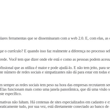
lares ferramentas que se disseminaram com a web 2.0. E, com elas, as 
r o currículo? E quando isso faz realmente a diferença no processo sel
a rede. Você tem que dizer onde ele está e como as pessoas podem acessá
ofissional que as utiliza é maior e pode ajudá-lo. E não tem jeito, para
e número de redes sociais e simpatizantes não dá para estar em todas ela
m sempre as redes sociais tem peso na hora das empresas recrutarem seu
r. Elas funcionam mais como uma janela panorâmica, que dá uma visão s
te específico.
nativas não faltam. Há centenas de sites especializados em cadastro e ex
aticamente tudo, por sua vez, está diretamente conectado ao banco de d