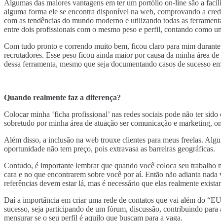
Algumas das maiores vantagens em ter um portólio on-line são a facili
alguma forma ele se encontra disponível na web, comprovando a credib
com as tendências do mundo moderno e utilizando todas as ferramentas 
entre dois profissionais com o mesmo peso e perfil, contando como um
Com tudo pronto e correndo muito bem, ficou claro para mim durante os
recrutadores. Esse peso ficou ainda maior por causa da minha área de
dessa ferramenta, mesmo que seja documentando casos de sucesso em 
Quando realmente faz a diferença?
Colocar minha ‘ficha profissional’ nas redes sociais pode não ter sido
sobretudo por minha área de atuação ser comunicação e marketing, ond
Além disso, a inclusão na web trouxe clientes para meus freelas. Algun
oportunidade não tem preço, pois extravasa as barreiras geográficas.
Contudo, é importante lembrar que quando você coloca seu trabalho na
cara e no que encontrarem sobre você por aí. Então não adianta nada 
referências devem estar lá, mas é necessário que elas realmente exista
Daí a importância em criar uma rede de contatos que vai além do “EU”.
sucesso, seja participando de um fórum, discussão, contribuindo para
mensurar se o seu perfil é aquilo que buscam para a vaga.