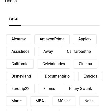
Lisboa
TAGS
Alcatraz
AmazonPrime
Appletv
Assistidos
Away
Califaroadtrip
California
Celebridades
Cinema
Disneyland
Documentário
Emicida
Eurotrip22
Filmes
Hilary Swank
Marte
MBA
Música
Nasa