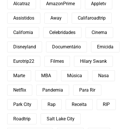
Alcatraz
AmazonPrime
Appletv
Assistidos
Away
Califaroadtrip
California
Celebridades
Cinema
Disneyland
Documentário
Emicida
Eurotrip22
Filmes
Hilary Swank
Marte
MBA
Música
Nasa
Netflix
Pandemia
Para Rir
Park City
Rap
Receita
RIP
Roadtrip
Salt Lake City