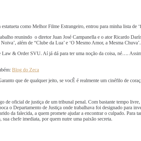
 estatueta como Melhor Filme Estrangeiro, entrou para minha lista de 
balho reunindo o diretor Juan José Campanella e o ator Ricardo Darín,
da Noiva’, além de “Clube da Lua’ e ‘O Mesmo Amor, a Mesma Chuva’.
 Law & Order SVU. Aí já dá para ter uma noção da coisa, né…. Assim q
ambém:
Blog do Zeca
Garanto que de qualquer jeito, se vocÊ é realmente um cinéfilo de cora
 de oficial de justiça de um tribunal penal. Com bastante tempo livre, 
época o Departamento de Justiça onde trabalhava foi designado para inv
do da falecida, a quem promete ajudar a encontrar o culpado. Para tan
 sua chefe imediata, por quem nutre uma paixão secreta.