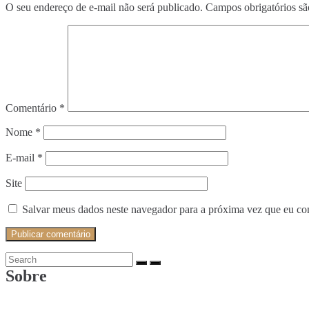
O seu endereço de e-mail não será publicado.
Campos obrigatórios s
Comentário
*
Nome
*
E-mail
*
Site
Salvar meus dados neste navegador para a próxima vez que eu co
Search
Search
for:
Sobre