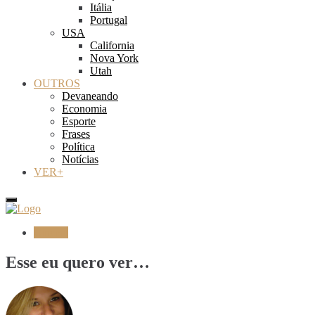
Itália
Portugal
USA
California
Nova York
Utah
OUTROS
Devaneando
Economia
Esporte
Frases
Política
Notícias
VER+
Cinema
Esse eu quero ver…