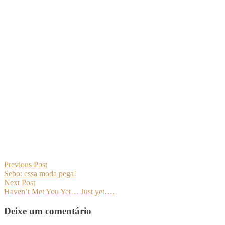
Navegação
Previous
Previous Post
post:
Sebo: essa moda pega!
de
Next
Next Post
Post
post:
Haven’t Met You Yet… Just yet….
Deixe um comentário