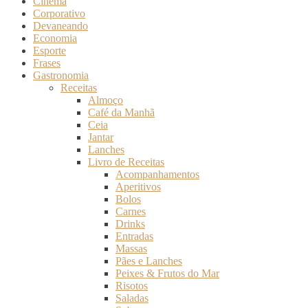
Cinema
Corporativo
Devaneando
Economia
Esporte
Frases
Gastronomia
Receitas
Almoço
Café da Manhã
Ceia
Jantar
Lanches
Livro de Receitas
Acompanhamentos
Aperitivos
Bolos
Carnes
Drinks
Entradas
Massas
Pães e Lanches
Peixes & Frutos do Mar
Risotos
Saladas