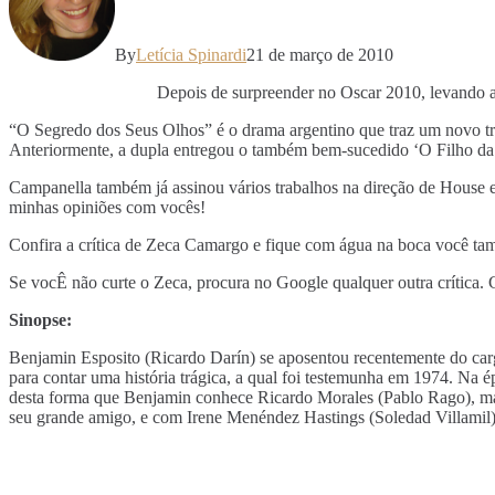
By
Letícia Spinardi
21 de março de 2010
Depois de surpreender no Oscar 2010, levando a
“O Segredo dos Seus Olhos” é o drama argentino que traz um novo tra
Anteriormente, a dupla entregou o também bem-sucedido ‘O Filho 
Campanella também já assinou vários trabalhos na direção de House e
minhas opiniões com vocês!
Confira a crítica de Zeca Camargo e fique com água na boca você t
Se vocÊ não curte o Zeca, procura no Google qualquer outra crítica. 
Sinopse:
Benjamin Esposito (Ricardo Darín) se aposentou recentemente do cargo
para contar uma história trágica, a qual foi testemunha em 1974. Na 
desta forma que Benjamin conhece Ricardo Morales (Pablo Rago), mari
seu grande amigo, e com Irene Menéndez Hastings (Soledad Villamil),