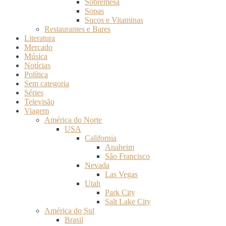
Sobremesa
Sopas
Sucos e Vitaminas
Restaurantes e Bares
Literatura
Mercado
Música
Notícias
Política
Sem categoria
Séries
Televisão
Viagem
América do Norte
USA
California
Anaheim
São Francisco
Nevada
Las Vegas
Utah
Park City
Salt Lake City
América do Sul
Brasil