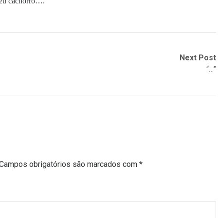
 seu cachorro….
Next Post
“…”
Campos obrigatórios são marcados com
*