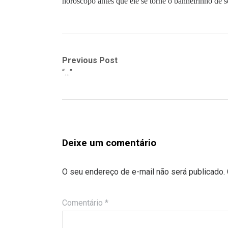
horóscopo antes que ele se torne o banheirinho de
Previous Post
“…”
Deixe um comentário
O seu endereço de e-mail não será publicado.
Comentário
*