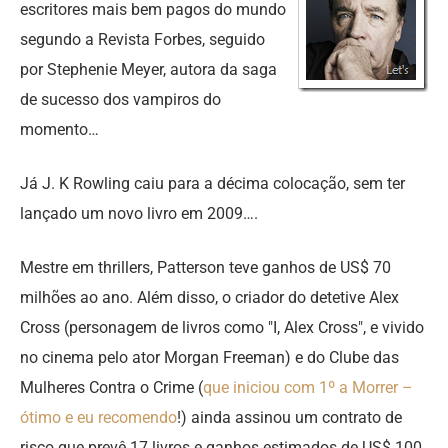
escritores mais bem pagos do mundo
segundo a Revista Forbes, seguido
por Stephenie Meyer, autora da saga
de sucesso dos vampiros do
momento…
Já J. K Rowling caiu para a décima colocação, sem ter
lançado um novo livro em 2009….
Mestre em thrillers, Patterson teve ganhos de US$ 70
milhões ao ano. Além disso, o criador do detetive Alex
Cross (personagem de livros como "I, Alex Cross", e vivido
no cinema pelo ator Morgan Freeman) e do Clube das
Mulheres Contra o Crime (
que iniciou com 1º a Morrer –
ótimo e eu recomendo
!) ainda assinou um contrato de
risco que prevê 17 livros e ganhos estimados de US$ 100