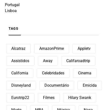
Portugal
Lisboa
TAGS
Alcatraz
AmazonPrime
Appletv
Assistidos
Away
Califaroadtrip
California
Celebridades
Cinema
Disneyland
Documentário
Emicida
Eurotrip22
Filmes
Hilary Swank
Marte
MBA
Música
Nasa