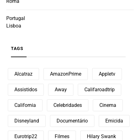
Roma
Portugal
Lisboa
TAGS
Alcatraz
AmazonPrime
Appletv
Assistidos
Away
Califaroadtrip
California
Celebridades
Cinema
Disneyland
Documentário
Emicida
Eurotrip22
Filmes
Hilary Swank