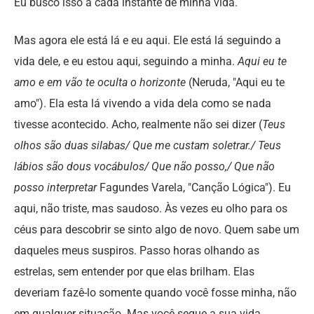
Eu busco isso a cada instante de minha vida.
Mas agora ele está lá e eu aqui. Ele está lá seguindo a
vida dele, e eu estou aqui, seguindo a minha.
Aqui eu te
amo e em vão te oculta o horizonte
(Neruda, "Aqui eu te
amo"). Ela esta lá vivendo a vida dela como se nada
tivesse acontecido. Acho, realmente não sei dizer (
Teus
olhos são duas silabas/ Que me custam soletrar./ Teus
lábios são dous vocábulos/ Que não posso,/ Que não
posso interpretar
Fagundes Varela, "Canção Lógica"). Eu
aqui, não triste, mas saudoso. Às vezes eu olho para os
céus para descobrir se sinto algo de novo. Quem sabe um
daqueles meus suspiros. Passo horas olhando as
estrelas, sem entender por que elas brilham. Elas
deveriam fazê-lo somente quando você fosse minha, não
em qualquer situação. Mas você segue a sua vida,