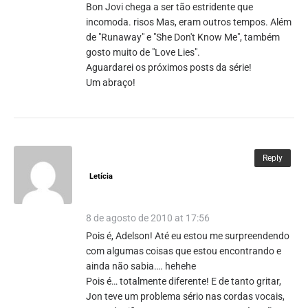
Bon Jovi chega a ser tão estridente que
incomoda. risos Mas, eram outros tempos. Além
de "Runaway" e "She Don't Know Me", também
gosto muito de "Love Lies".
Aguardarei os próximos posts da série!
Um abraço!
Reply
Letícia
8 de agosto de 2010 at 17:56
Pois é, Adelson! Até eu estou me surpreendendo
com algumas coisas que estou encontrando e
ainda não sabia…. hehehe
Pois é… totalmente diferente! E de tanto gritar,
Jon teve um problema sério nas cordas vocais,