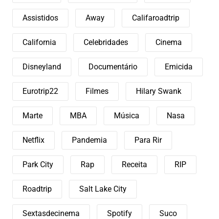
Assistidos
Away
Califaroadtrip
California
Celebridades
Cinema
Disneyland
Documentário
Emicida
Eurotrip22
Filmes
Hilary Swank
Marte
MBA
Música
Nasa
Netflix
Pandemia
Para Rir
Park City
Rap
Receita
RIP
Roadtrip
Salt Lake City
Sextasdecinema
Spotify
Suco