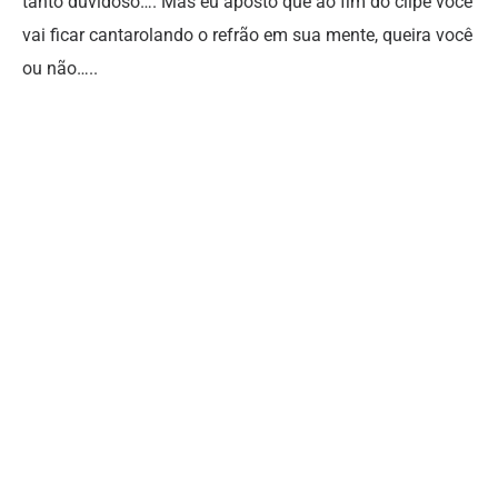
tanto duvidoso…. Mas eu aposto que ao fim do clipe você
vai ficar cantarolando o refrão em sua mente, queira você
ou não…..