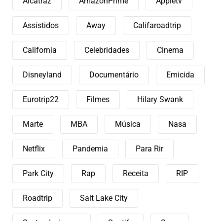
Alcatraz
AmazonPrime
Appletv
Assistidos
Away
Califaroadtrip
California
Celebridades
Cinema
Disneyland
Documentário
Emicida
Eurotrip22
Filmes
Hilary Swank
Marte
MBA
Música
Nasa
Netflix
Pandemia
Para Rir
Park City
Rap
Receita
RIP
Roadtrip
Salt Lake City